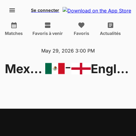
Se connecter
Matches
Favoris à venir
Favoris
Actualités
May 29, 2026 3:00 PM
-
Mexico W U17
England U17