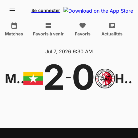
Se connecter
Matches
Favoris à venir
Favoris
Actualités
Jul 7, 2026 9:30 AM
2
0
-
Myanmar U20
Hong Kong, China U20