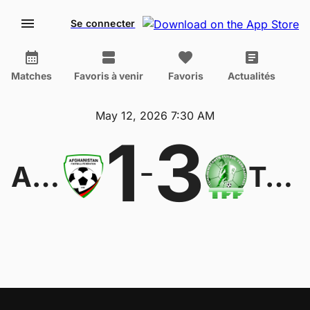
Se connecter
Matches
Favoris à venir
Favoris
Actualités
May 12, 2026 7:30 AM
1
3
-
Afghanistan U20
Turkmenistan U20