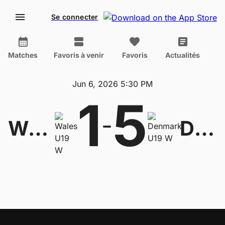
Se connecter
Matches
Favoris à venir
Favoris
Actualités
Jun 6, 2026 5:30 PM
1
5
-
Wales U19 W
Denmark U19 W