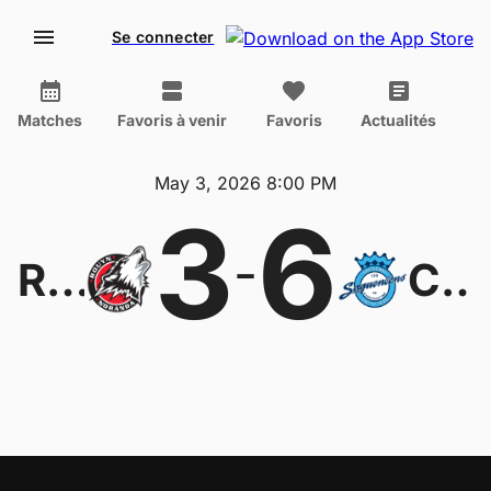
Se connecter
Matches
Favoris à venir
Favoris
Actualités
May 3, 2026 8:00 PM
3
6
-
Rouyn-Noranda Huskies
Chicoutimi Sagueneens