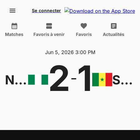
Se connecter
Matches
Favoris à venir
Favoris
Actualités
Jun 5, 2026 3:00 PM
2
1
-
Nigeria W
Senegal W