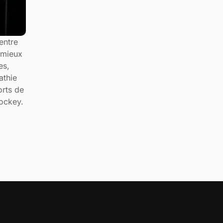
entre
emieux
es,
athie
orts de
hockey.