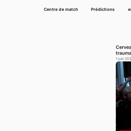
Centre de match
Prédictions
e
Cervea
trauma
1 juin 20