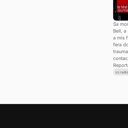
Sa mor
Bell, 
a mis f
fera do
trauma
contac
Report
ici.rad