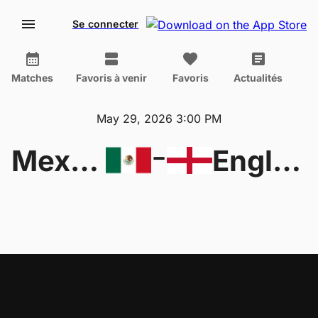
Se connecter
Matches
Favoris à venir
Favoris
Actualités
May 29, 2026 3:00 PM
-
Mexico W U17
England U17