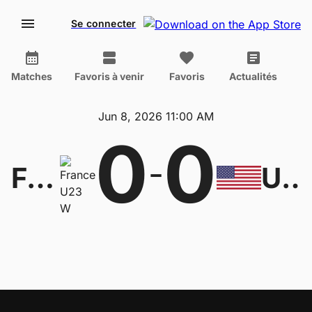
Se connecter
Matches
Favoris à venir
Favoris
Actualités
Jun 8, 2026 11:00 AM
0
0
-
France U23 W
United States U20 W