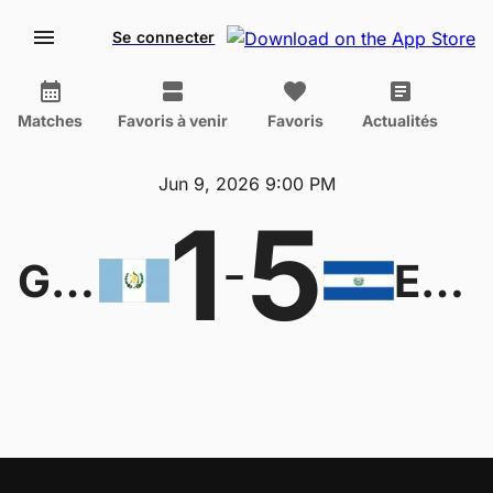
Se connecter
Matches
Favoris à venir
Favoris
Actualités
Jun 9, 2026 9:00 PM
1
5
-
Guatemala W
El Salvador W