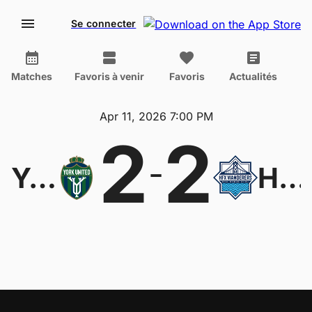
Se connecter
Matches
Favoris à venir
Favoris
Actualités
Apr 11, 2026 7:00 PM
2
2
-
York United
HFX Wanderers FC