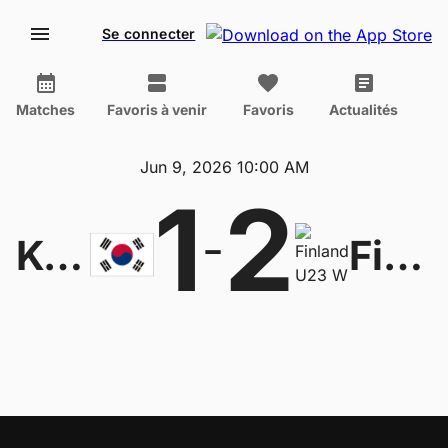
Se connecter
Matches
Favoris à venir
Favoris
Actualités
Jun 9, 2026 10:00 AM
1
2
-
Korea Republic U20 W
Finland U23 W